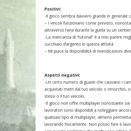
Positivi:
-Il gioco sembra davvero grande in generale con
– I veicoli funzionano come previsto, nonostan
attraverso l’aria durante la guida su un sentier
-La mancanza di “tutorial” è a mio parere migl
cucchiaio d’argento in questa attività
– Mi piace la disponibilità di rivendicazioni di
Aspetti negativi:
-Un certo numero di guasti che causano i camio
acquistati metri dal tuo veicolo o rimorchio,
stessi o il tuo veicolo.
-Il gioco non offre multiplayer nonostante si
lavoratori sono disponibili a noleggiare ancor
qualsiasi tipo di multiplayer, almeno permettan
lavorando fisicamente. Non posso fare 6 lavo