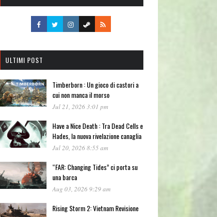
ULTIMI POST
Timberborn : Un gioco di castori a
cui non manca il morso
Jul 21, 2026 3:01 pm
Have a Nice Death : Tra Dead Cells e
Hades, la nuova rivelazione canaglia
Jul 20, 2026 8:55 am
“FAR: Changing Tides” ci porta su
una barca
Aug 03, 2026 9:29 am
Rising Storm 2: Vietnam Revisione