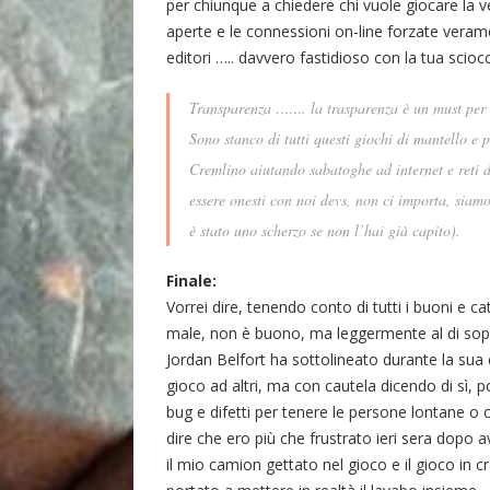
per chiunque a chiedere chi vuole giocare la v
aperte e le connessioni on-line forzate verame
editori ….. davvero fastidioso con la tua scioc
Transparenza ……. la trasparenza è un must per me
Sono stanco di tutti questi giochi di mantello e p
Cremlino aiutando sabatoghe ad internet e reti d
essere onesti con noi devs, non ci importa, siamo
è stato uno scherzo se non l’hai già capito).
Finale:
Vorrei dire, tenendo conto di tutti i buoni e ca
male, non è buono, ma leggermente al di sop
Jordan Belfort ha sottolineato durante la sua
gioco ad altri, ma con cautela dicendo di sì,
bug e difetti per tenere le persone lontane 
dire che ero più che frustrato ieri sera dopo 
il mio camion gettato nel gioco e il gioco in c