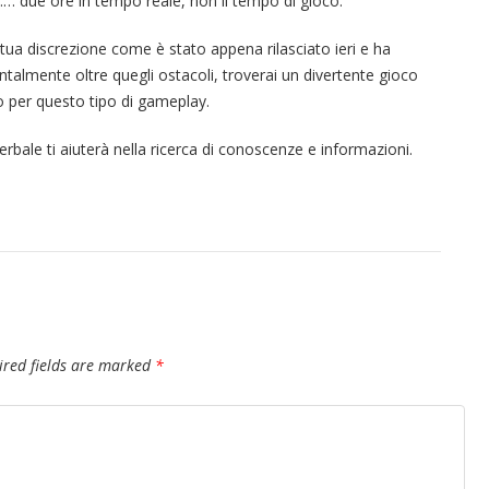
…… due ore in tempo reale, non il tempo di gioco.
 tua discrezione come è stato appena rilasciato ieri e ha
talmente oltre quegli ostacoli, troverai un divertente gioco
 per questo tipo di gameplay.
erbale ti aiuterà nella ricerca di conoscenze e informazioni.
ired fields are marked
*