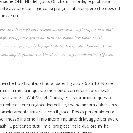
ersione ONLINE del gioco. Oh che mi ricorda, le pubblicità
nte avvitate con il gioco, si prega di interrompere che devs ed
chezze qui.
. Se i devs e gli editori sono hacker russi, voglio sapere in avanti.
ugni sviluppati e gestiti dai russi che stanno lavorando per il
i comunicazione globali negli Stati Uniti e in tutto il mondo. Basta
 solo stupidi giocatori in Occidente che vogliono divertirsi. (Questo
ttivi che ho affrontato finora, darei il gioco a 6 su 10. Non è
ra della media in questo momento con enormi potenziali
 esecuzione di Wall Street. Consiglierei sicuramente questo
 potrebbe essere un gioco incredibile, ma ha ancora abbastanza
o completamente frustrate con il gioco. Posso personalmente
aver messo insieme il mio intero impianto di lavaggio per avere
rash …. perdendo tutti i miei progressi nelle due ore mi ha