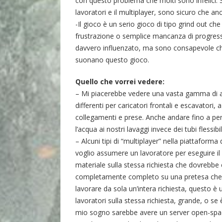
con questo problema che molti sono infelici. 
lavoratori e il multiplayer, sono sicuro che an
-Il gioco è un serio gioco di tipo grind out c
frustrazione o semplice mancanza di progress
davvero influenzato, ma sono consapevole c
suonano questo gioco.
Quello che vorrei vedere:
– Mi piacerebbe vedere una vasta gamma di attr
differenti per caricatori frontali e escavatori
collegamenti e prese. Anche andare fino a perm
l’acqua ai nostri lavaggi invece dei tubi flessibil
– Alcuni tipi di “multiplayer” nella piattaform
voglio assumere un lavoratore per eseguire il
materiale sulla stessa richiesta che dovrebbe
completamente completo su una pretesa che n
lavorare da sola un’intera richiesta, questo è u
lavoratori sulla stessa richiesta, grande, o se
mio sogno sarebbe avere un server open-space