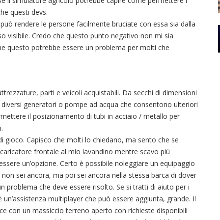
Se il simulatore agricolo potrebbe capire come permettere i
che questi devs.
he può rendere le persone facilmente bruciate con essa sia dalla
o visibile. Credo che questo punto negativo non mi sia
he questo potrebbe essere un problema per molti che
ezzature, parti e veicoli acquistabili. Da secchi di dimensioni
, a diversi generatori o pompe ad acqua che consentono ulteriori
ettere il posizionamento di tubi in acciaio / metallo per
i.
a di gioco. Capisco che molti lo chiedano, ma sento che se
 caricatore frontale al mio lavandino mentre scavo più
 essere un’opzione. Certo è possibile noleggiare un equipaggio
on sei ancora, ma poi sei ancora nella stessa barca di dover
n problema che deve essere risolto. Se si tratti di aiuto per i
 è un’assistenza multiplayer che può essere aggiunta, grande. Il
 con un massiccio terreno aperto con richieste disponibili